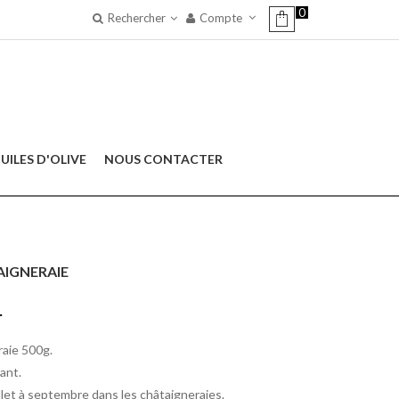
0
Rechercher
Compte
UILES D'OLIVE
NOUS CONTACTER
AIGNERAIE
.
raie 500g.
ant.
uillet à septembre dans les châtaigneraies.