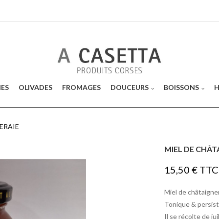
NES
OLIVADES
FROMAGES
DOUCEURS
BOISSONS
H
ERAIE
MIEL DE CHÂT
15,50 €
TTC
Miel de châtaigne
Tonique & persist
Il se récolte de j