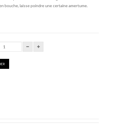
g en bouche, laisse poindre une certaine amertume.
IER